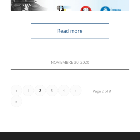
Read more
NOVIEMBRE 30, 2020
‹
1
2
3
4
›
Page 2 of 8
»