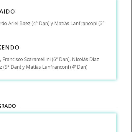
IAIDO
ardo Ariel Baez (4° Dan) y Matías Lanfranconi (3°
KENDO
Francisco Scaramellini (6ª Dan), Nicolás Diaz
ez (5° Dan) y Matías Lanfranconi (4º Dan)
GRADO