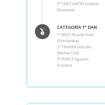
3° CENTURIÓN Esteban
(Kumakai)
CATEGORÍA 1° DAN
1º BAEZ Ricardo Ariel
(ShinSenKai)
2º TANAKA Gonzalo
(Nichia-COA)
3º PONCE Agustín
(Suzaku)